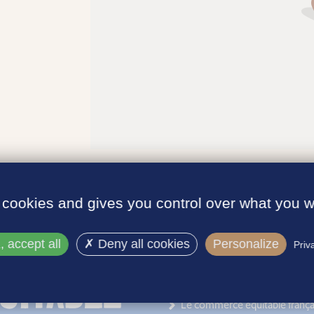
 cookies and gives you control over what you w
 accept all
Deny all cookies
Personalize
Priv
INFORMATIONS
Le label
Le commerce équitable frança