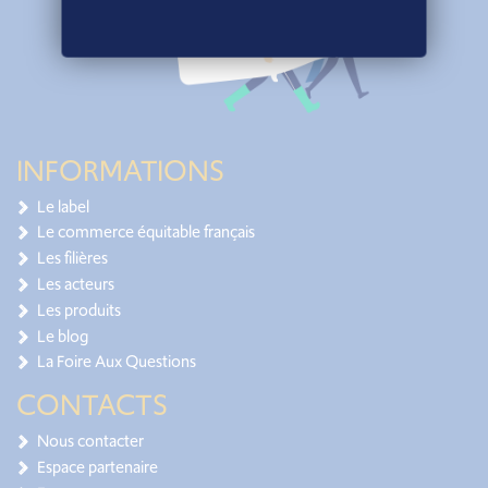
INFORMATIONS
Le label
Le commerce équitable français
Les filières
Les acteurs
Les produits
Le blog
La Foire Aux Questions
CONTACTS
Nous contacter
Espace partenaire