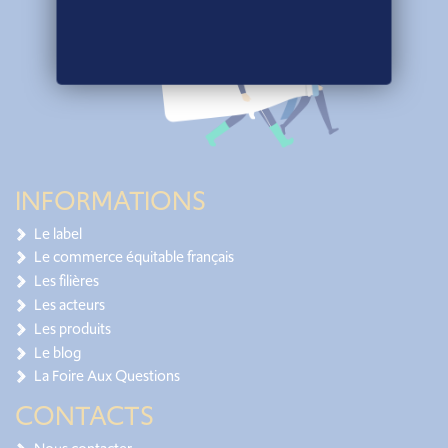
INFORMATIONS
Le label
Le commerce équitable français
Les filières
Les acteurs
Les produits
Le blog
La Foire Aux Questions
CONTACTS