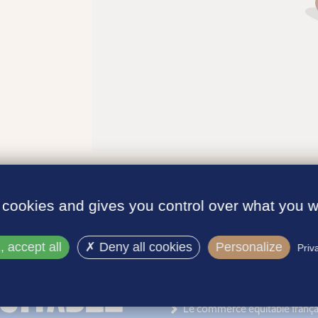
 cookies and gives you control over what you w
 accept all
Deny all cookies
Personalize
Priv
INFORMATIONS
Le label
Le commerce équitable frança