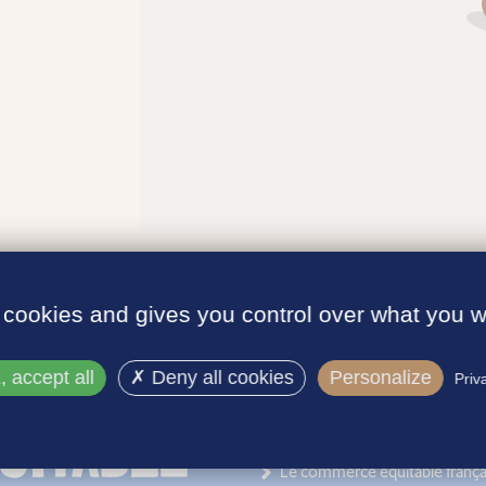
 cookies and gives you control over what you w
 accept all
Deny all cookies
Personalize
Priv
INFORMATIONS
Le label
Le commerce équitable frança