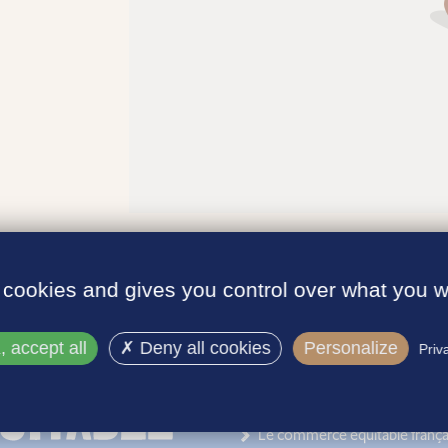
 cookies and gives you control over what you w
 accept all
Deny all cookies
Personalize
Priv
INFORMATIONS
Le label
Le commerce équitable frança