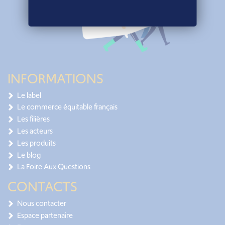
INFORMATIONS
Le label
Le commerce équitable français
Les filières
Les acteurs
Les produits
Le blog
La Foire Aux Questions
CONTACTS
Nous contacter
Espace partenaire