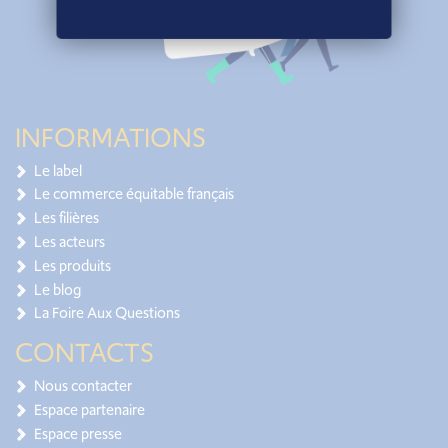
INFORMATIONS
Le label
Le commerce équitable français
Les filières
Les acteurs
Les produits
Le blog
La Foire Aux Questions
CONTACTS
Nous contacter
Espace partenaire
Espace presse