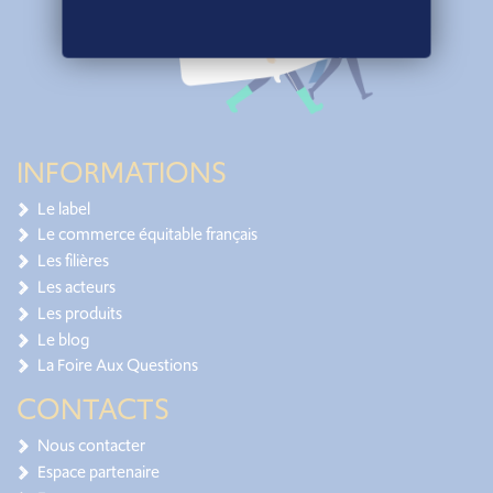
INFORMATIONS
Le label
Le commerce équitable français
Les filières
Les acteurs
Les produits
Le blog
La Foire Aux Questions
CONTACTS
Nous contacter
Espace partenaire