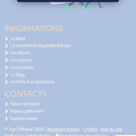
INFORMATIONS
Le label
Le commerce équitable français
Les filières
Les acteurs
Les produits
Le blog
La Foire Aux Questions
CONTACTS
Nous contacter
Espace partenaire
Espace presse
© Agri-Éthique 2026 •
Mentions légales
-
Crédits
-
Plan du site
Politique Confidentialité
-
Paramétrage des cookies