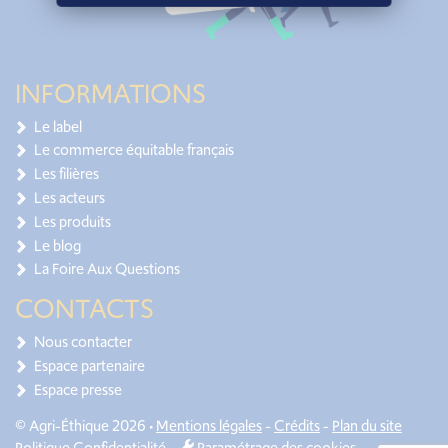
INFORMATIONS
Le label
Le commerce équitable français
Les filières
Les acteurs
Les produits
Le blog
La Foire Aux Questions
CONTACTS
Nous contacter
Espace partenaire
Espace presse
© Agri-Éthique 2026 •
Mentions légales
-
Crédits
-
Plan du site
Politique Confidentialité
-
Paramétrage des cookies