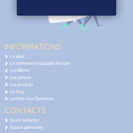
INFORMATIONS
Le label
Le commerce équitable français
Les filières
Les acteurs
Les produits
Le blog
La Foire Aux Questions
CONTACTS
Nous contacter
Espace partenaire