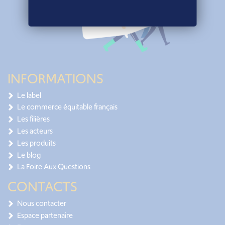
INFORMATIONS
Le label
Le commerce équitable français
Les filières
Les acteurs
Les produits
Le blog
La Foire Aux Questions
CONTACTS
Nous contacter
Espace partenaire