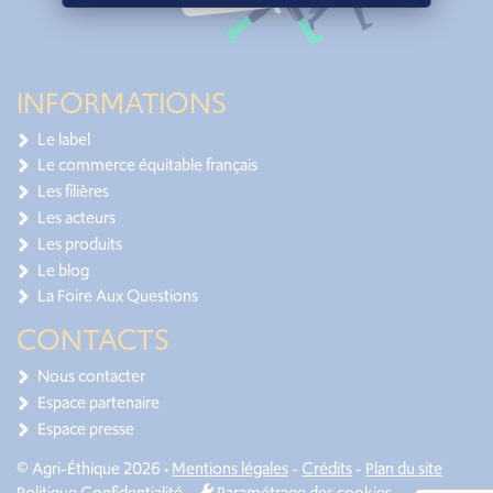
INFORMATIONS
Le label
Le commerce équitable français
Les filières
Les acteurs
Les produits
Le blog
La Foire Aux Questions
CONTACTS
Nous contacter
Espace partenaire
Espace presse
© Agri-Éthique 2026 •
Mentions légales
-
Crédits
-
Plan du site
Politique Confidentialité
-
Paramétrage des cookies