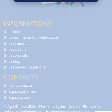
INFORMATIONS
Le label
Le commerce équitable français
Les filières
Les acteurs
Les produits
Le blog
La Foire Aux Questions
CONTACTS
Nous contacter
Espace partenaire
Espace presse
© Agri-Éthique 2026 •
Mentions légales
-
Crédits
-
Plan du site
Politique Confidentialité
-
Paramétrage des cookies