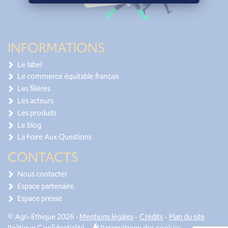
INFORMATIONS
Le label
Le commerce équitable français
Les filières
Les acteurs
Les produits
Le blog
La Foire Aux Questions
CONTACTS
Nous contacter
Espace partenaire
Espace presse
© Agri-Éthique 2026 •
Mentions légales
-
Crédits
-
Plan du site
Politique Confidentialité
-
Paramétrage des cookies