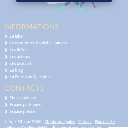
INFORMATIONS
Le label
Le commerce équitable français
Les filières
Les acteurs
Les produits
Le blog
La Foire Aux Questions
CONTACTS
Nous contacter
Espace partenaire
Espace presse
© Agri-Éthique 2026 •
Mentions légales
-
Crédits
-
Plan du site
Politique Confidentialité
-
Paramétrage des cookies