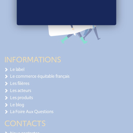
INFORMATIONS
Le label
Le commerce équitable français
Les filières
Les acteurs
Les produits
Le blog
La Foire Aux Questions
CONTACTS