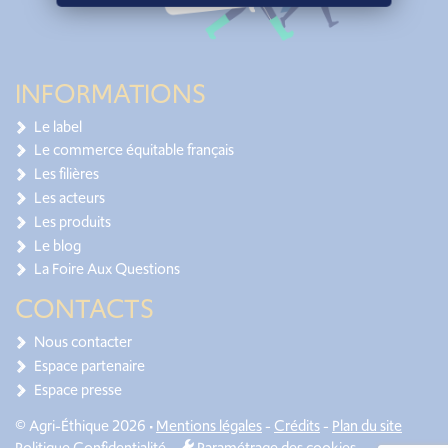
INFORMATIONS
Le label
Le commerce équitable français
Les filières
Les acteurs
Les produits
Le blog
La Foire Aux Questions
CONTACTS
Nous contacter
Espace partenaire
Espace presse
© Agri-Éthique 2026 •
Mentions légales
-
Crédits
-
Plan du site
Politique Confidentialité
-
Paramétrage des cookies