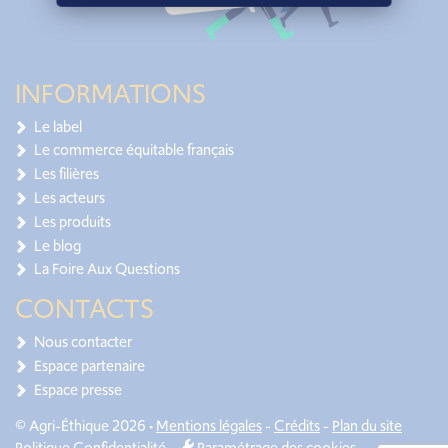
INFORMATIONS
Le label
Le commerce équitable français
Les filières
Les acteurs
Les produits
Le blog
La Foire Aux Questions
CONTACTS
Nous contacter
Espace partenaire
Espace presse
© Agri-Éthique 2026 •
Mentions légales
-
Crédits
-
Plan du site
Politique Confidentialité
-
Paramétrage des cookies