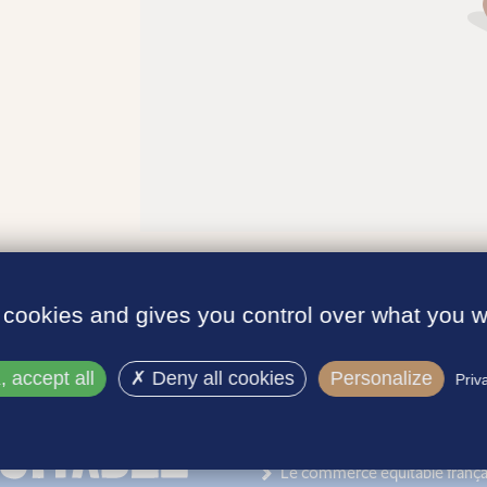
 cookies and gives you control over what you w
 accept all
Deny all cookies
Personalize
Priv
INFORMATIONS
Le label
Le commerce équitable frança