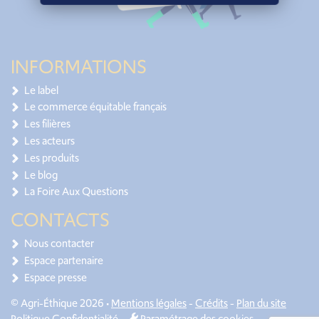
INFORMATIONS
Le label
Le commerce équitable français
Les filières
Les acteurs
Les produits
Le blog
La Foire Aux Questions
CONTACTS
Nous contacter
Espace partenaire
Espace presse
© Agri-Éthique 2026 •
Mentions légales
-
Crédits
-
Plan du site
Politique Confidentialité
-
Paramétrage des cookies