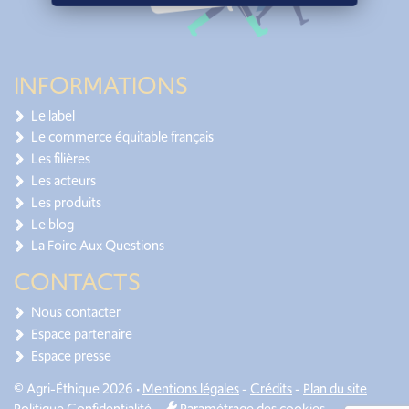
INFORMATIONS
Le label
Le commerce équitable français
Les filières
Les acteurs
Les produits
Le blog
La Foire Aux Questions
CONTACTS
Nous contacter
Espace partenaire
Espace presse
© Agri-Éthique 2026 •
Mentions légales
-
Crédits
-
Plan du site
Politique Confidentialité
-
Paramétrage des cookies