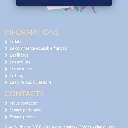
INFORMATIONS
Le label
Le commerce équitable français
Les filières
Les acteurs
Les produits
Le blog
La Foire Aux Questions
CONTACTS
Nous contacter
Espace partenaire
Espace presse
© Agri-Éthique 2026 •
Mentions légales
-
Crédits
-
Plan du site