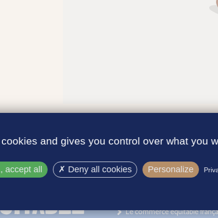
 cookies and gives you control over what you w
 accept all
Deny all cookies
Personalize
Priv
INFORMATIONS
Le label
Le commerce équitable frança