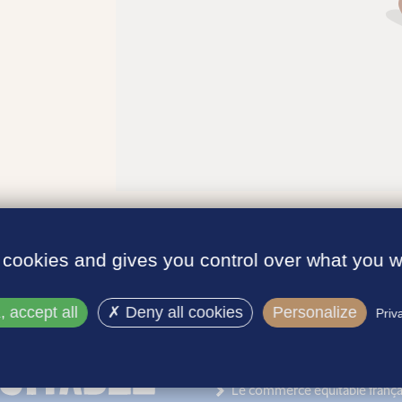
 cookies and gives you control over what you w
 accept all
Deny all cookies
Personalize
Priv
INFORMATIONS
Le label
Le commerce équitable frança