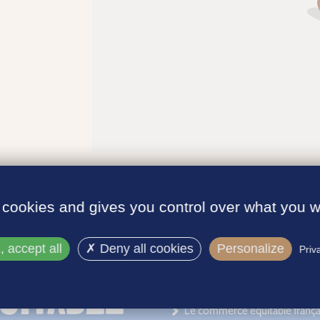
 cookies and gives you control over what you w
 accept all
Deny all cookies
Personalize
Priv
INFORMATIONS
Le label
Le commerce équitable frança