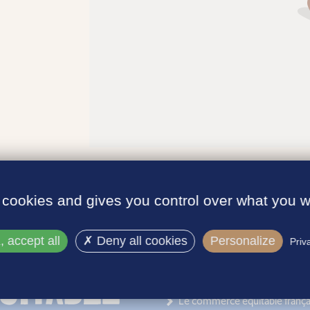
 cookies and gives you control over what you w
 accept all
Deny all cookies
Personalize
Priv
INFORMATIONS
Le label
Le commerce équitable frança