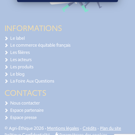
INFORMATIONS
Le label
Le commerce équitable français
Les filières
Les acteurs
Les produits
Le blog
La Foire Aux Questions
CONTACTS
Nous contacter
Espace partenaire
Espace presse
© Agri-Éthique 2026 •
Mentions légales
-
Crédits
-
Plan du site
Politique Confidentialité
-
Paramétrage des cookies