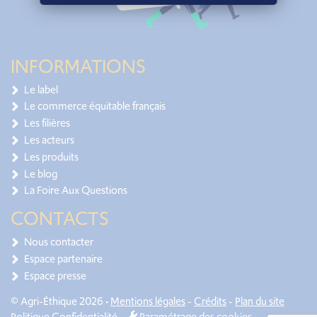
INFORMATIONS
Le label
Le commerce équitable français
Les filières
Les acteurs
Les produits
Le blog
La Foire Aux Questions
CONTACTS
Nous contacter
Espace partenaire
Espace presse
© Agri-Éthique 2026 •
Mentions légales
-
Crédits
-
Plan du site
Politique Confidentialité
-
Paramétrage des cookies