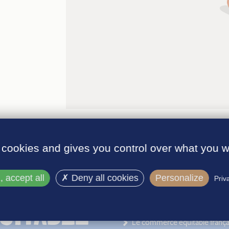
 cookies and gives you control over what you w
 accept all
Deny all cookies
Personalize
Priv
INFORMATIONS
Le label
Le commerce équitable frança