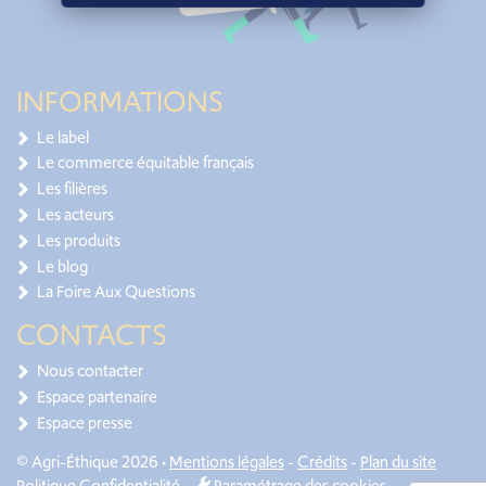
INFORMATIONS
Le label
Le commerce équitable français
Les filières
Les acteurs
Les produits
Le blog
La Foire Aux Questions
CONTACTS
Nous contacter
Espace partenaire
Espace presse
© Agri-Éthique 2026 •
Mentions légales
-
Crédits
-
Plan du site
Politique Confidentialité
-
Paramétrage des cookies