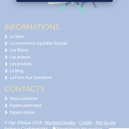
INFORMATIONS
Le label
Le commerce équitable français
Les filières
Les acteurs
Les produits
Le blog
La Foire Aux Questions
CONTACTS
Nous contacter
Espace partenaire
Espace presse
© Agri-Éthique 2026 •
Mentions légales
-
Crédits
-
Plan du site
Politique Confidentialité
-
Paramétrage des cookies