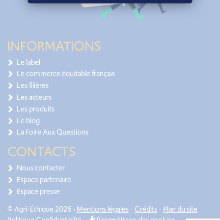
INFORMATIONS
Le label
Le commerce équitable français
Les filières
Les acteurs
Les produits
Le blog
La Foire Aux Questions
CONTACTS
Nous contacter
Espace partenaire
Espace presse
© Agri-Éthique 2026 •
Mentions légales
-
Crédits
-
Plan du site
Politique Confidentialité
-
Paramétrage des cookies