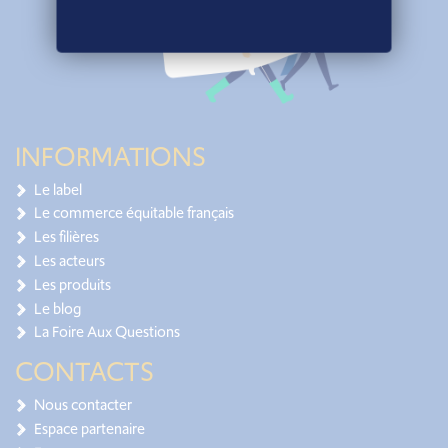
INFORMATIONS
Le label
Le commerce équitable français
Les filières
Les acteurs
Les produits
Le blog
La Foire Aux Questions
CONTACTS
Nous contacter
Espace partenaire