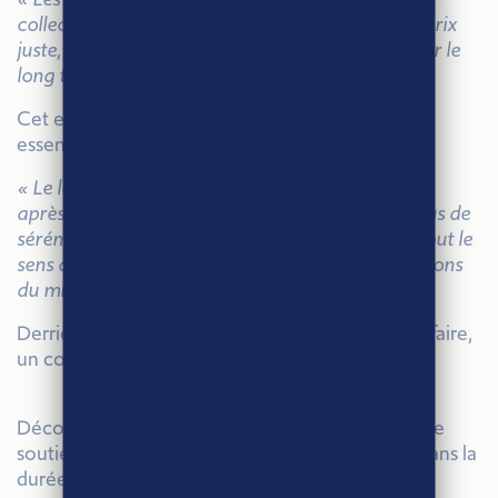
collectif organisé autour de principes clairs : un prix
juste, une durée d’engagement et une visibilité sur le
long terme. »
Cet engagement apporte un cadre sécurisant,
essentiel pour exercer le métier dans la durée.
« Le label Agri-Éthique nous accompagne année
après année. Il nous permet de travailler avec plus de
sérénité et de nous projeter dans l’avenir. C’est tout le
sens de notre engagement au sein des Compagnons
du miel. »
Derrière chaque cuillère de miel, il y a un savoir-faire,
un collectif et des engagements durables.
Découvrez comment le label Agri-Éthique France
soutient les apiculteurs et les filières françaises dans la
durée.